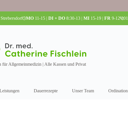
 Strebersdorf
MO
11-15 |
DI + DO
8:30-13 |
MI
15-19 |
FR
9-12
01
n für Allgemeinmedizin | Alle Kassen und Privat
Leistungen
Dauerrezepte
Unser Team
Ordination