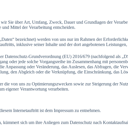
en wir Sie über Art, Umfang, Zweck, Dauer und Grundlagen der Verarb
e und Mittel der Verarbeitung entscheiden.
„Daten“ bezeichnet) werden von uns nur im Rahmen der Erforderlichke
auftritts, inklusive seiner Inhalte und der dort angebotenen Leistungen, 
. der Datenschutz-Grundverordnung (EU) 2016/679 (nachfolgend als „D
Vorgang oder jede solche Vorgangsreihe im Zusammenhang mit personen
 die Anpassung oder Veränderung, das Auslesen, das Abfragen, die Ve
llung, den Abgleich oder die Verknüpfung, die Einschränkung, das Lö
ber die von uns zu Optimierungszwecken sowie zur Steigerung der Nutz
rum eigener Verantwortung verarbeiten.
 diesem Internetauftritt ist dem Impressum zu entnehmen.
in, kümmert sich um ihre Anliegen zum Datenschutz nach Kontaktaufn