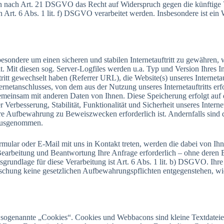
n nach Art. 21 DSGVO das Recht auf Widerspruch gegen die künftige V
Art. 6 Abs. 1 lit. f) DSGVO verarbeitet werden. Insbesondere ist ein
esondere um einen sicheren und stabilen Internetauftritt zu gewähren,
t. Mit diesen sog. Server-Logfiles
werden u.a. Typ und Version Ihres In
tritt gewechselt haben (Referrer URL), die Website(s) unseres Interneta
ternetanschlusses, von dem aus der Nutzung unseres Internetauftritts e
gemeinsam mit anderen Daten von Ihnen. Diese Speicherung erfolgt auf d
Verbesserung, Stabilität, Funktionalität und Sicherheit unseres Interne
ere Aufbewahrung zu Beweiszwecken erforderlich ist. Andernfalls sind di
 ausgenommen.
rmular oder E-Mail mit uns in Kontakt treten, werden die dabei von I
earbeitung und Beantwortung Ihre Anfrage erforderlich – ohne deren Be
tsgrundlage für diese Verarbeitung ist Art. 6 Abs. 1 lit. b) DSGVO. Ihr
̈schung keine gesetzlichen Aufbewahrungspflichten entgegenstehen, wie
t sogenannte „Cookies“. Cookies und Webbacons sind kleine Textdateie