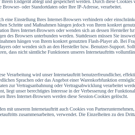
f Ihrem Endgerät ablegt und gespeichert werden. Durch diese Cookie
e Browser- oder Standortdaten oder Ihre IP-Adresse, verarbeitet.
ch eine Einstellung Ihres Internet-Browsers verhindern oder einschränk
erlichen Schritte und Maßnahmen hängen jedoch von Ihrem konkret genut
ation Ihres Internet-Browsers oder wenden sich an dessen Hersteller b
ungen des Browsers unterbunden werden. Stattdessen müssen Sie insoweit
aßnahmen hängen von Ihrem konkret genutzten Flash-Player ab. Bei Fra
ayers oder wenden sich an den Hersteller bzw. Benutzer-Support. Sollte
ren, dass nicht sämtliche Funktionen unseres Internetauftritts vollumfä
e Verarbeitung wird unser Internetauftritt benutzerfreundlicher, effekti
hiedlichen Sprachen oder das Angebot einer Warenkorbfunktion ermöglich
ten zur Vertragsanbahnung oder Vertragsabwicklung verarbeitet werden
liegt unser berechtigtes Interesse in der Verbesserung der Funktionalita
ßen Ihres Internet-Browsers werden diese Session-Cookies gelöscht.
den mit unserem Internetauftritt auch Cookies von Partnerunternehme
rnetauftritts zusammenarbeiten, verwendet. Die Einzelheiten zu den Drit