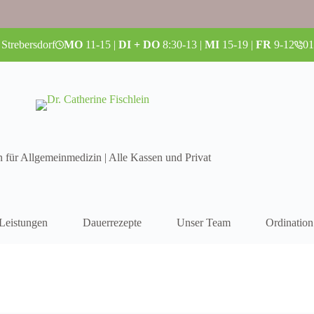
 Strebersdorf
MO
11-15 |
DI + DO
8:30-13 |
MI
15-19 |
FR
9-12
01
n für Allgemeinmedizin | Alle Kassen und Privat
Leistungen
Dauerrezepte
Unser Team
Ordination